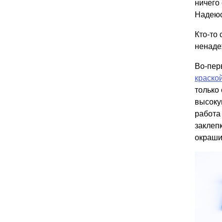
ничего 
Надеюсь
Кто-то 
ненаде
Во-пер
краско
только
высоку
работа
заклепк
окраши