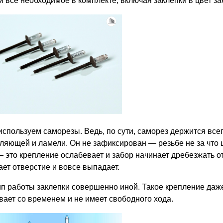
и все необходимое в комплекте, включая заклепки в цвет за
используем саморезы. Ведь, по сути, саморез держится все
ляющей и ламели. Он не зафиксирован — резьбе не за что 
— это крепление ослабевает и забор начинает дребезжать о
ает отверстие и вовсе выпадает.
п работы заклепки совершенно иной. Такое крепление даже
вает со временем и не имеет свободного хода.