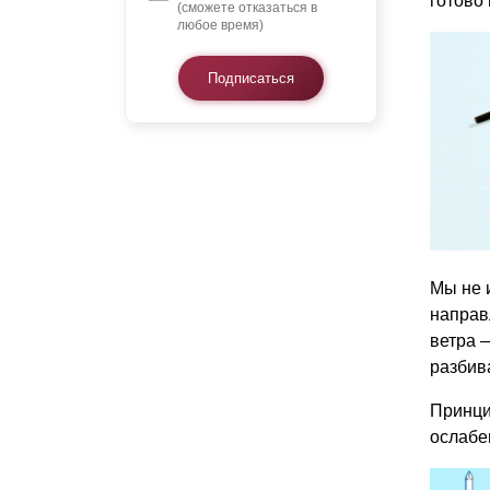
готово 
(сможете отказаться в
любое время)
Подписаться
Мы не 
направ
ветра 
разбив
Принци
ослабе