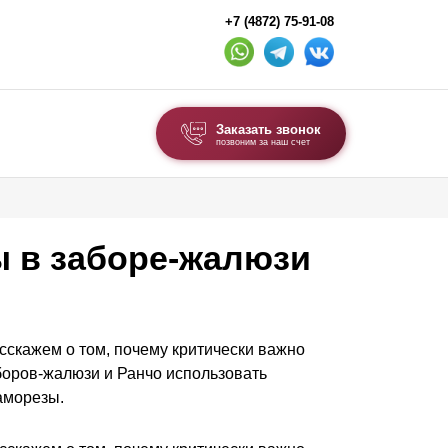
+7 (4872) 75-91-08
Заказать звонок
позвоним за наш счет
ВЫБОР ПО ТИПУ
Модульные заборы и ограждения
ы в заборе-жалюзи
Комбинированные заборы
Секционные заборы
асскажем о том, почему критически важно
ВОРОТА И КАЛИТКИ
боров-жалюзи и Ранчо использовать
саморезы.
Ворота откатные
Ворота распашные
Ворота складные гармошка