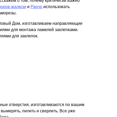
асскажем о том, почему критически важно
Каркасы ворот
боров-жалюзи
и
Ранчо
использовать
Калитки
саморезы.
Входные группы
Новый Дом, изготавливаем направляющие
тиями для монтажа ламелей заклепками.
ВСЕ ДЛЯ ЗАБОРА
иями для заклепок.
Панели для забора
жные отверстия, изготавливаются по вашим
 вымерять, пилить и сверлить. Все уже