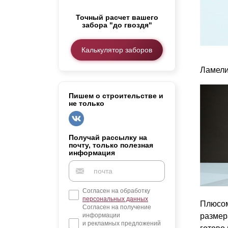
Заборы для дачи
Точный расчет вашего
Элитные заборы для коттеджей
забора "до гвоздя"
Заборы и ограждения для школ
Забор на участок 10 соток
Калькулятор заборов
Заборы и ограждения для дома
Ламели
Пишем о строительстве и
не только
Получай рассылку на
почту, только полезная
информация
Согласен на обработку
персональных данных
Плюсом
Согласен на получение
информации
разме
и рекламных предложений