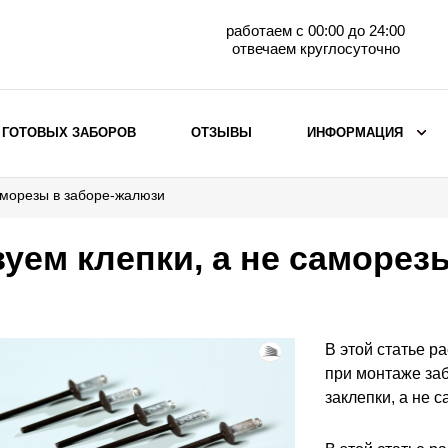
работаем с 00:00 до 24:00
отвечаем круглосуточно
 ГОТОВЫХ ЗАБОРОВ
ОТЗЫВЫ
ИНФОРМАЦИЯ
аморезы в заборе-жалюзи
ВЫБОР ПО МАТЕРИАЛУ
Заборы с кирпичными столбами
уем клепки, а не саморез
Заборы из евроштакетника
горизонтального
Металлические заборы для дачи
Забор жалюзи с кирпичными столбами
В этой статье р
Металлические заборы
при монтаже за
Металлические ограждения
заклепки, а не 