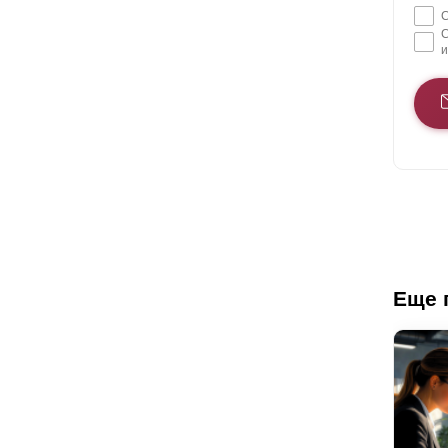
С
С
и
Еще 