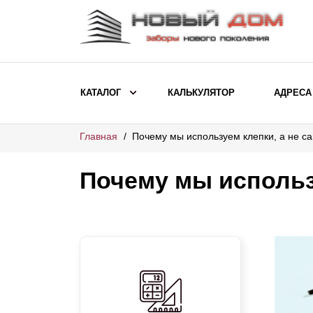
КАТАЛОГ
КАЛЬКУЛЯТОР
АДРЕСА
Главная
Почему мы используем клепки, а не с
ВЫБОР ПО МОДЕЛИ
Заборы Ранчо
Почему мы использ
Заборы Хай-тек
Заборы Классика
Заборы Жалюзи
ВЫБОР ПО НАЗНАЧЕНИЮ
Заборы и ограждения для детских
садов