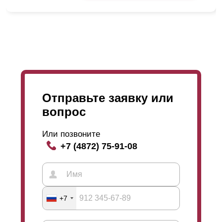
Отправьте заявку или
вопрос
Или позвоните
+7 (4872) 75-91-08
Если прохожий попробует посмотреть через забор
+7
сквозь
ламели
, то мы получаем понятие угол обзора.
Выше на картинке продемонстрирован угол обзора.
В «
Оптима
» при глубине секции 50 миллиметров