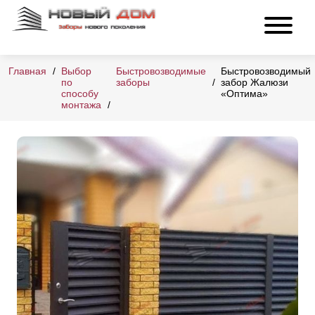
Главная
Выбор
Быстровозводимые
Быстровозводимый
по
заборы
забор Жалюзи
способу
«Оптима»
монтажа