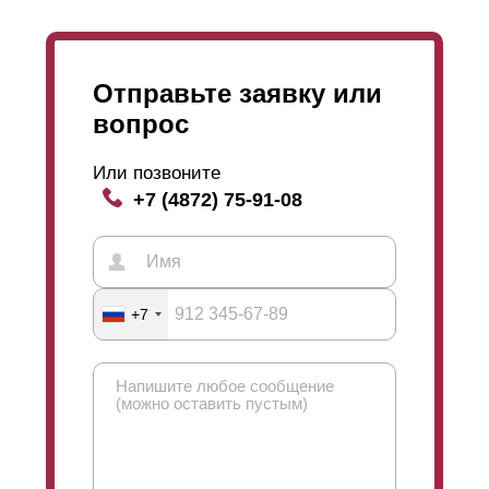
износостойкое декоративное покрытие. Полимерно-
порошковое покрытие стоит дороже, чем
покрытие
полиэстер
. Поэтому
вариант
полиэстер
помогает немного сэкономить в
Отправьте заявку или
случае, когда оно вам точно подходит.
вопрос
Или позвоните
+7 (4872) 75-91-08
+7