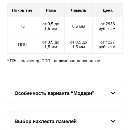
Покрытие
Рама
Ламель
Цена
от 0,5 до
от 2933
ПЭ
0,5 мм
1,5 мм
руб. кв.м.
от 0,5 до
от 0,5 до
от 4227
ППП
1,5 мм
1,5 мм
руб. кв.м.
* ПЭ - полиэстер, ППП - полимерно-порошковое
Особенность варианта “Модерн”
На сегодняшний день забор жалюзи является самым
Выбор нахлеста ламелей
современным типом ограждения территории.