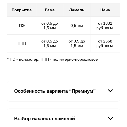
Покрытие
Рама
Ламель
Цена
от 0,5 до
от 1832
ПЭ
0,5 мм
1,5 мм
руб. кв.м.
от 0,5 до
от 0,5 до
от 2568
ППП
1,5 мм
1,5 мм
руб. кв.м.
* ПЭ - полиэстер, ППП - полимерно-порошковое
Особенность варианта “Премиум”
Название модели подобрано недаром. По
Выбор нахлеста ламелей
сравнению с другими вариациями заборов этой