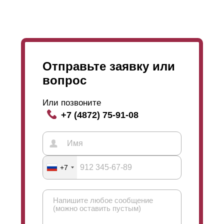
процессом покраски. С таким покрытием вы вольны
выбрать любую толщину стали, любой цвет из
богатого каталога RAL и выбрать фактуру росписи.
Самым главным бонусом становится возможность
применения любого конструкторского решения,
любого ноу-хау из нашего арсенала.
Отправьте заявку или
вопрос
Или позвоните
+7 (4872) 75-91-08
+7