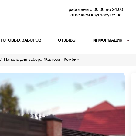
работаем с 00:00 до 24:00
отвечаем круглосуточно
 ГОТОВЫХ ЗАБОРОВ
ОТЗЫВЫ
ИНФОРМАЦИЯ
Панель для забора Жалюзи «Комби»
ВЫБОР ПО МАТЕРИАЛУ
Заборы с кирпичными столбами
Заборы из евроштакетника
горизонтального
Металлические заборы для дачи
Забор жалюзи с кирпичными столбами
Металлические заборы
Металлические ограждения