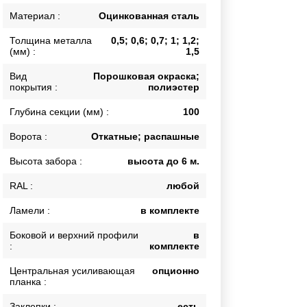
Каркасы ворот
Материал :
Оцинкованная сталь
Калитки
Толщина металла
0,5; 0,6; 0,7; 1; 1,2;
Входные группы
(мм) :
1,5
Вид
Порошковая окраска;
покрытия :
полиэстер
ВСЕ ДЛЯ ЗАБОРА
Глубина секции (мм) :
100
Панели для забора
Ворота :
Откатные; распашные
Высота забора :
высота до 6 м.
RAL :
любой
Ламели :
в комплекте
Боковой и верхний профили
в
:
комплекте
Центральная усиливающая
опционно
планка :
Заклепки :
есть