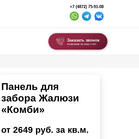
+7 (4872) 75-91-08
Заказать звонок
позвоним за наш счет
ВЫБОР ПО ТИПУ
Модульные заборы и ограждения
Панель для
Комбинированные заборы
Секционные заборы
забора Жалюзи
«Комби»
ВОРОТА И КАЛИТКИ
Ворота откатные
от 2649 руб. за кв.м.
Ворота распашные
Ворота складные гармошка