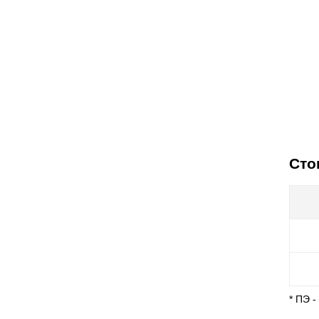
Сто
* ПЭ 