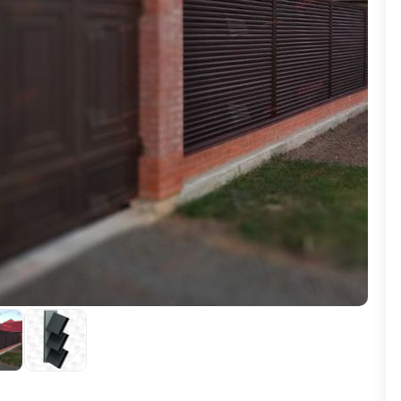
ВЫБОР ПО ХАРАКТЕРИСТИКАМ
Горизонтальные заборы
Высокие заборы
Красивые, дизайнерские заборы
ВЫБОР ПО СПОСОБУ МОНТАЖА
Заборы под ключ
Готовые заборы
Комплекты заборов-лего "сделай сам"
Быстровозводимые заборы