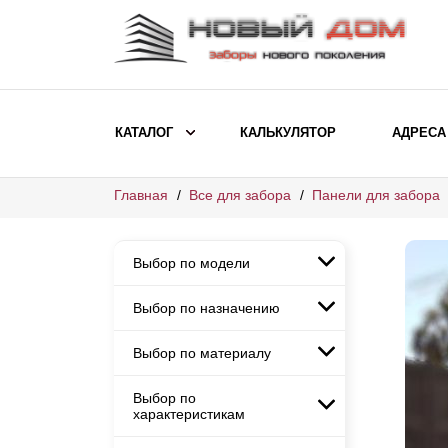
КАТАЛОГ
КАЛЬКУЛЯТОР
АДРЕСА
Главная
Все для забора
Панели для забора
ВЫБОР ПО МОДЕЛИ
Заборы Ранчо
Выбор по модели
Заборы Хай-тек
Заборы Классика
Выбор по назначению
Заборы Ранчо
Заборы Жалюзи
Заборы Хай-тек
Выбор по материалу
Заборы и ограждения для
Заборы Классика
детских садов
ВЫБОР ПО НАЗНАЧЕНИЮ
Заборы Жалюзи
Выбор по
Заборы с кирпичными столбами
Заборы для дачи
характеристикам
Заборы и ограждения для детских
Заборы из евроштакетника
Элитные заборы для коттеджей
садов