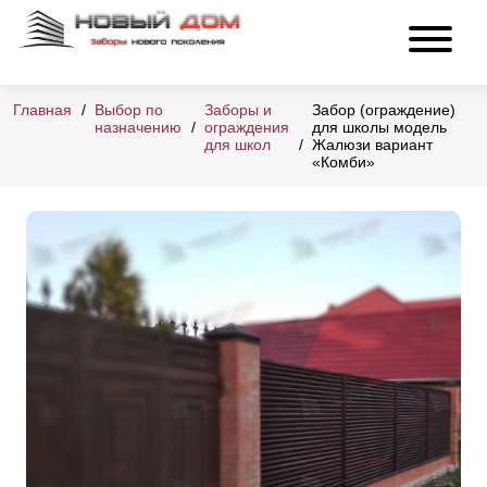
Главная
Выбор по
Заборы и
Забор (ограждение)
назначению
ограждения
для школы модель
для школ
Жалюзи вариант
«Комби»